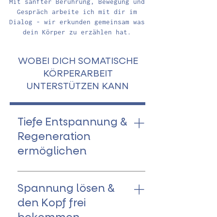
Mit sanfter Berührung, Bewegung und
Gespräch arbeite ich mit dir im
Dialog - wir erkunden gemeinsam was
dein Körper zu erzählen hat.
WOBEI DICH SOMATISCHE
KÖRPERARBEIT
UNTERSTÜTZEN KANN
Tiefe Entspannung &
Regeneration
ermöglichen
Viele berichten nach den
Sitzungen von einem Gefühl
Spannung lösen &
innerer Weichheit, besserer
den Kopf frei
Schlafqualität und klareren