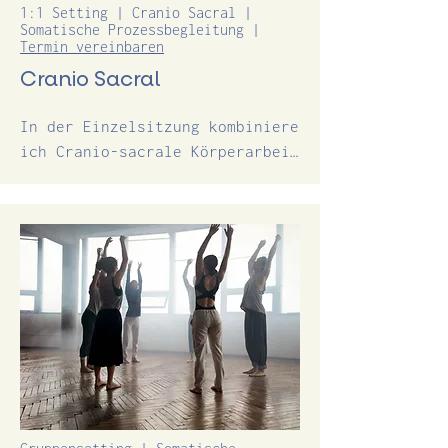
1:1 Setting | Cranio Sacral |
Somatische Prozessbegleitung |
Termin vereinbaren
Cranio Sacral
In der Einzelsitzung kombiniere 
ich Cranio-sacrale Körperarbeit 
mit Elementen aus Somatic Parts 
Work und – je nach Situation – 
kleinen Sequenzen aus der 
somatischen Bewegungspraxis.

Wir arbeiten im Dialog mit dem 
Körper und schaffen Raum, damit 
innere Impulse, Anteile und 
Spannungen sich zeigen und 
regulieren können – 
traumasensibel, respektvoll und 
in deinem Tempo.
