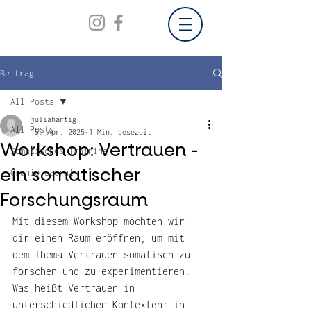
Beitrag
All Posts
juliahartig
All Posts
15. Apr. 2025
1 Min. Lesezeit
Workshop: Vertrauen -
Somatisches Training
ein somatischer
Cranio sacral
Forschungsraum
Mit diesem Workshop möchten wir 
dir einen Raum eröffnen, um mit 
dem Thema Vertrauen somatisch zu 
forschen und zu experimentieren. 
Was heißt Vertrauen in 
unterschiedlichen Kontexten: in 